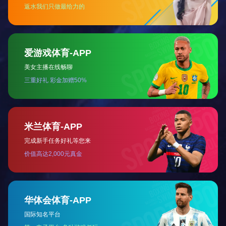
新闻动态
更多
门式起重机的十种不能吊东西的情况
桥式起重机常见故障处理方法大全
桥式起重机安全操作规程
单梁起重机采购注意事项
双梁起重机夏日作业的注意事项
成功案例
更多