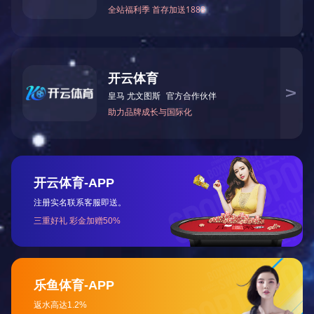
MHh桁架式门式起重机
LXB型防爆悬挂起重机
拨打电话: 15269871113
公司简介
COMPANY PROFILES
完美平台主要从事单梁起重机、双梁起重机、门式起重
机、抓斗式起重机、变频起重机、防爆系列起重机，链条
式刮油、刮沫机、电动葫芦的设计、制造、安装、维修改
造、保养。