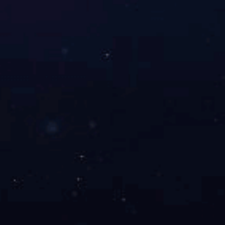
安装案例
安装案例
完美网页版
CONTACT US
完美平台
联系人：李经理
联系电话：13581134327
邮箱：1067127938@qq.com
网址：www.pramithasdhakal.com
地址：山东省泰安市羊流工业园
版权所有：完美平台