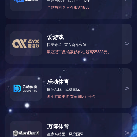
QD型电动双梁桥式起重机
MH电动葫芦门式起重机
MHh桁架式门式起重机
LXB型防爆悬挂起重机
拨打电话: 15269871113
公司简介
COMPANY PROFILES