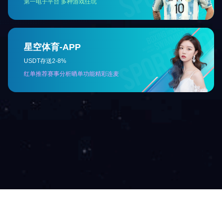
安装案例
安装案例
安装案例
安装案例
完美网页版
CONTACT US
产品展示
完美网页版
返回首页
电话
完美平台
联系人：李经理