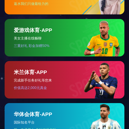
桥式起重机安全操作规程
单梁起重机采购注意事项
双梁起重机夏日作业的注意事项
成功案例
更多
安装案例
安装案例