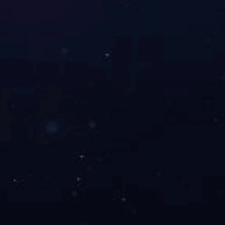
安装案例
安装案例
完美网页版
CONTACT US
完美平台
联系人：李经理
联系电话：13581134327
邮箱：1067127938@qq.com
网址：www.pramithasdhakal.com
地址：山东省泰安市羊流工业园
版权所有：完美平台